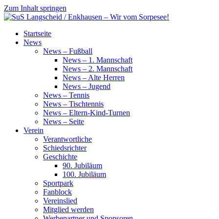
Zum Inhalt springen
SuS
Startseite
Langscheid
News
/
News – Fußball
Enkhausen
News – 1. Mannschaft
–
News – 2. Mannschaft
Wir
News – Alte Herren
vom
News – Jugend
Sorpesee!
News – Tennis
News – Tischtennis
News – Eltern-Kind-Turnen
News – Seite
Verein
Verantwortliche
Schiedsrichter
Geschichte
90. Jubiläum
100. Jubiläum
Sportpark
Fanblock
Vereinslied
Mitglied werden
Werbepartner und Sponsoren