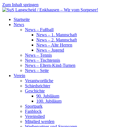
Zum Inhalt springen
SuS
Startseite
Langscheid
News
/
News – Fußball
Enkhausen
News – 1. Mannschaft
–
News – 2. Mannschaft
Wir
News – Alte Herren
vom
News – Jugend
Sorpesee!
News – Tennis
News – Tischtennis
News – Eltern-Kind-Turnen
News – Seite
Verein
Verantwortliche
Schiedsrichter
Geschichte
90. Jubiläum
100. Jubiläum
Sportpark
Fanblock
Vereinslied
Mitglied werden
Werbepartner und Sponsoren