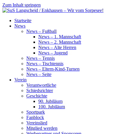
Zum Inhalt springen
SuS
Startseite
Langscheid
News
/
News – Fußball
Enkhausen
News – 1. Mannschaft
–
News – 2. Mannschaft
Wir
News – Alte Herren
vom
News – Jugend
Sorpesee!
News – Tennis
News – Tischtennis
News – Eltern-Kind-Turnen
News – Seite
Verein
Verantwortliche
Schiedsrichter
Geschichte
90. Jubiläum
100. Jubiläum
Sportpark
Fanblock
Vereinslied
Mitglied werden
Werbepartner und Sponsoren