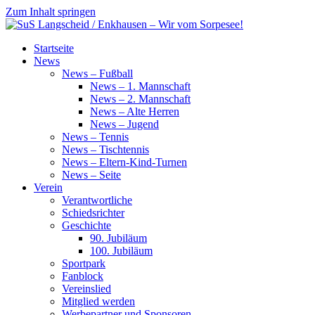
Zum Inhalt springen
SuS
Startseite
Langscheid
News
/
News – Fußball
Enkhausen
News – 1. Mannschaft
–
News – 2. Mannschaft
Wir
News – Alte Herren
vom
News – Jugend
Sorpesee!
News – Tennis
News – Tischtennis
News – Eltern-Kind-Turnen
News – Seite
Verein
Verantwortliche
Schiedsrichter
Geschichte
90. Jubiläum
100. Jubiläum
Sportpark
Fanblock
Vereinslied
Mitglied werden
Werbepartner und Sponsoren