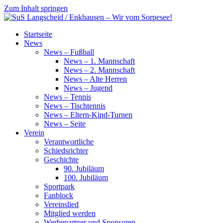
Zum Inhalt springen
SuS
Startseite
Langscheid
News
/
News – Fußball
Enkhausen
News – 1. Mannschaft
–
News – 2. Mannschaft
Wir
News – Alte Herren
vom
News – Jugend
Sorpesee!
News – Tennis
News – Tischtennis
News – Eltern-Kind-Turnen
News – Seite
Verein
Verantwortliche
Schiedsrichter
Geschichte
90. Jubiläum
100. Jubiläum
Sportpark
Fanblock
Vereinslied
Mitglied werden
Werbepartner und Sponsoren