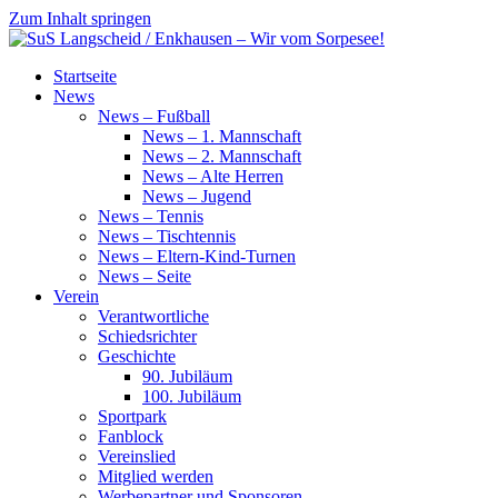
Zum Inhalt springen
SuS
Startseite
Langscheid
News
/
News – Fußball
Enkhausen
News – 1. Mannschaft
–
News – 2. Mannschaft
Wir
News – Alte Herren
vom
News – Jugend
Sorpesee!
News – Tennis
News – Tischtennis
News – Eltern-Kind-Turnen
News – Seite
Verein
Verantwortliche
Schiedsrichter
Geschichte
90. Jubiläum
100. Jubiläum
Sportpark
Fanblock
Vereinslied
Mitglied werden
Werbepartner und Sponsoren