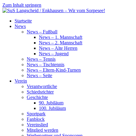
Zum Inhalt springen
SuS
Startseite
Langscheid
News
/
News – Fußball
Enkhausen
News – 1. Mannschaft
–
News – 2. Mannschaft
Wir
News – Alte Herren
vom
News – Jugend
Sorpesee!
News – Tennis
News – Tischtennis
News – Eltern-Kind-Turnen
News – Seite
Verein
Verantwortliche
Schiedsrichter
Geschichte
90. Jubiläum
100. Jubiläum
Sportpark
Fanblock
Vereinslied
Mitglied werden
Werbepartner und Sponsoren