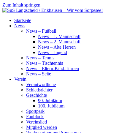
Zum Inhalt springen
SuS
Startseite
Langscheid
News
/
News – Fußball
Enkhausen
News – 1. Mannschaft
–
News – 2. Mannschaft
Wir
News – Alte Herren
vom
News – Jugend
Sorpesee!
News – Tennis
News – Tischtennis
News – Eltern-Kind-Turnen
News – Seite
Verein
Verantwortliche
Schiedsrichter
Geschichte
90. Jubiläum
100. Jubiläum
Sportpark
Fanblock
Vereinslied
Mitglied werden
Werbepartner und Sponsoren