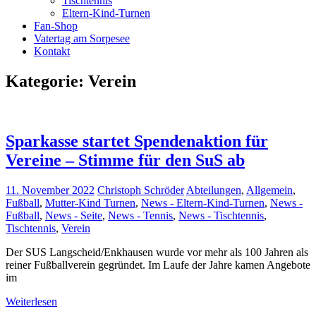
Tischtennis
Eltern-Kind-Turnen
Fan-Shop
Vatertag am Sorpesee
Kontakt
Kategorie:
Verein
Sparkasse startet Spendenaktion für
Vereine – Stimme für den SuS ab
11. November 2022
Christoph Schröder
Abteilungen
,
Allgemein
,
Fußball
,
Mutter-Kind Turnen
,
News - Eltern-Kind-Turnen
,
News -
Fußball
,
News - Seite
,
News - Tennis
,
News - Tischtennis
,
Tischtennis
,
Verein
Der SUS Langscheid/Enkhausen wurde vor mehr als 100 Jahren als
reiner Fußballverein gegründet. Im Laufe der Jahre kamen Angebote
im
Weiterlesen