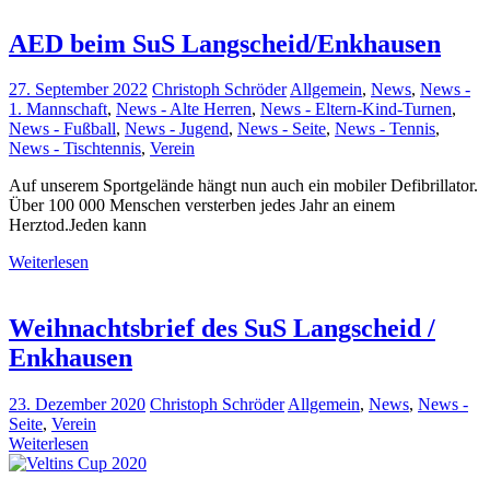
AED beim SuS Langscheid/Enkhausen
27. September 2022
Christoph Schröder
Allgemein
,
News
,
News -
1. Mannschaft
,
News - Alte Herren
,
News - Eltern-Kind-Turnen
,
News - Fußball
,
News - Jugend
,
News - Seite
,
News - Tennis
,
News - Tischtennis
,
Verein
Auf unserem Sportgelände hängt nun auch ein mobiler Defibrillator.
Über 100 000 Menschen versterben jedes Jahr an einem
Herztod.Jeden kann
Weiterlesen
Weihnachtsbrief des SuS Langscheid /
Enkhausen
23. Dezember 2020
Christoph Schröder
Allgemein
,
News
,
News -
Seite
,
Verein
Weiterlesen