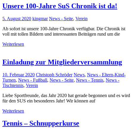
Unsere 100-Jahre SuS Chronik ist da!
5. August 2020
kingmar
News - Seite
,
Verein
Ab sofort ist unsere 100-Jahre Chronik verfügbar. Die Chronik ist
voll mit tollen Bildern und interessanten Beiträgen rund um die
Weiterlesen
Einladung zur Mitgliederversammlung
10. Februar 2020
Christoph Schröder
News
,
News - Eltern-Kind-
Turnen
,
News - Fußball
,
News - Seite
,
News - Tennis
,
News -
Tischtennis
,
Verein
Liebe Sportfreunde, das Jahr 2020 hat gerade begonnen und es wird
für den SUS ein besonderes Jahr! Wir können auf
Weiterlesen
Tennis – Schnupperkurse