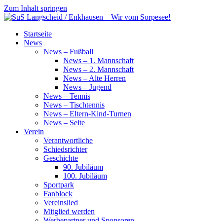
Zum Inhalt springen
SuS
Startseite
Langscheid
News
/
News – Fußball
Enkhausen
News – 1. Mannschaft
–
News – 2. Mannschaft
Wir
News – Alte Herren
vom
News – Jugend
Sorpesee!
News – Tennis
News – Tischtennis
News – Eltern-Kind-Turnen
News – Seite
Verein
Verantwortliche
Schiedsrichter
Geschichte
90. Jubiläum
100. Jubiläum
Sportpark
Fanblock
Vereinslied
Mitglied werden
Werbepartner und Sponsoren