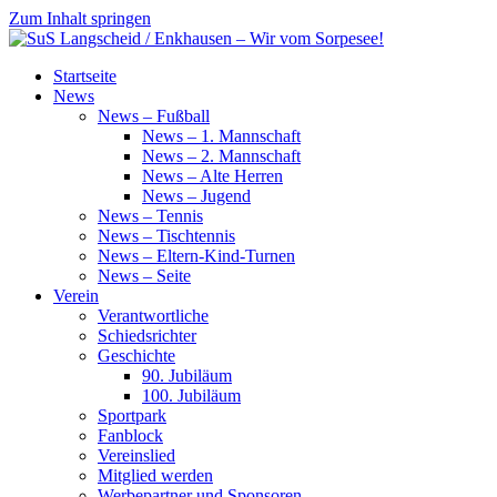
Zum Inhalt springen
SuS
Startseite
Langscheid
News
/
News – Fußball
Enkhausen
News – 1. Mannschaft
–
News – 2. Mannschaft
Wir
News – Alte Herren
vom
News – Jugend
Sorpesee!
News – Tennis
News – Tischtennis
News – Eltern-Kind-Turnen
News – Seite
Verein
Verantwortliche
Schiedsrichter
Geschichte
90. Jubiläum
100. Jubiläum
Sportpark
Fanblock
Vereinslied
Mitglied werden
Werbepartner und Sponsoren