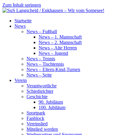
Zum Inhalt springen
SuS
Startseite
Langscheid
News
/
News – Fußball
Enkhausen
News – 1. Mannschaft
–
News – 2. Mannschaft
Wir
News – Alte Herren
vom
News – Jugend
Sorpesee!
News – Tennis
News – Tischtennis
News – Eltern-Kind-Turnen
News – Seite
Verein
Verantwortliche
Schiedsrichter
Geschichte
90. Jubiläum
100. Jubiläum
Sportpark
Fanblock
Vereinslied
Mitglied werden
Werbepartner und Sponsoren