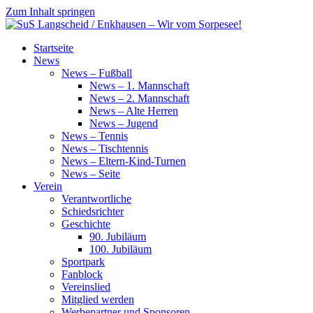
Zum Inhalt springen
SuS
Startseite
Langscheid
News
/
News – Fußball
Enkhausen
News – 1. Mannschaft
–
News – 2. Mannschaft
Wir
News – Alte Herren
vom
News – Jugend
Sorpesee!
News – Tennis
News – Tischtennis
News – Eltern-Kind-Turnen
News – Seite
Verein
Verantwortliche
Schiedsrichter
Geschichte
90. Jubiläum
100. Jubiläum
Sportpark
Fanblock
Vereinslied
Mitglied werden
Werbepartner und Sponsoren