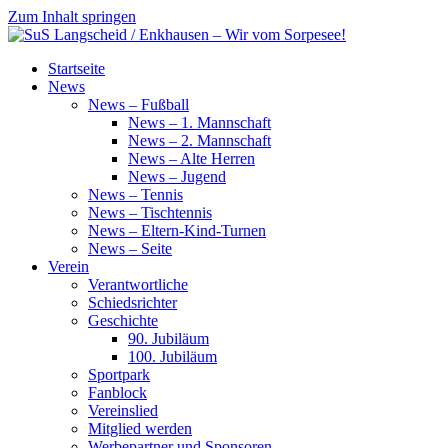
Zum Inhalt springen
SuS
Startseite
Langscheid
News
/
News – Fußball
Enkhausen
News – 1. Mannschaft
–
News – 2. Mannschaft
Wir
News – Alte Herren
vom
News – Jugend
Sorpesee!
News – Tennis
News – Tischtennis
News – Eltern-Kind-Turnen
News – Seite
Verein
Verantwortliche
Schiedsrichter
Geschichte
90. Jubiläum
100. Jubiläum
Sportpark
Fanblock
Vereinslied
Mitglied werden
Werbepartner und Sponsoren