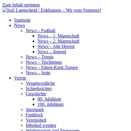
Zum Inhalt springen
SuS
Startseite
Langscheid
News
/
News – Fußball
Enkhausen
News – 1. Mannschaft
–
News – 2. Mannschaft
Wir
News – Alte Herren
vom
News – Jugend
Sorpesee!
News – Tennis
News – Tischtennis
News – Eltern-Kind-Turnen
News – Seite
Verein
Verantwortliche
Schiedsrichter
Geschichte
90. Jubiläum
100. Jubiläum
Sportpark
Fanblock
Vereinslied
Mitglied werden
Werbepartner und Sponsoren