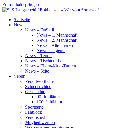
Zum Inhalt springen
SuS
Startseite
Langscheid
News
/
News – Fußball
Enkhausen
News – 1. Mannschaft
–
News – 2. Mannschaft
Wir
News – Alte Herren
vom
News – Jugend
Sorpesee!
News – Tennis
News – Tischtennis
News – Eltern-Kind-Turnen
News – Seite
Verein
Verantwortliche
Schiedsrichter
Geschichte
90. Jubiläum
100. Jubiläum
Sportpark
Fanblock
Vereinslied
Mitglied werden
Werbepartner und Sponsoren