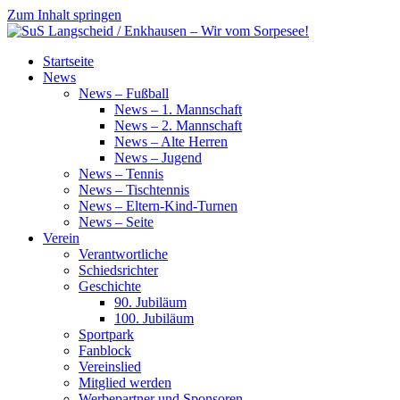
Zum Inhalt springen
SuS
Startseite
Langscheid
News
/
News – Fußball
Enkhausen
News – 1. Mannschaft
–
News – 2. Mannschaft
Wir
News – Alte Herren
vom
News – Jugend
Sorpesee!
News – Tennis
News – Tischtennis
News – Eltern-Kind-Turnen
News – Seite
Verein
Verantwortliche
Schiedsrichter
Geschichte
90. Jubiläum
100. Jubiläum
Sportpark
Fanblock
Vereinslied
Mitglied werden
Werbepartner und Sponsoren