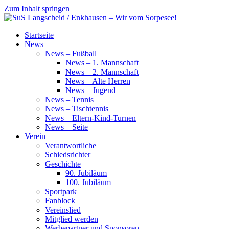
Zum Inhalt springen
SuS
Startseite
Langscheid
News
/
News – Fußball
Enkhausen
News – 1. Mannschaft
–
News – 2. Mannschaft
Wir
News – Alte Herren
vom
News – Jugend
Sorpesee!
News – Tennis
News – Tischtennis
News – Eltern-Kind-Turnen
News – Seite
Verein
Verantwortliche
Schiedsrichter
Geschichte
90. Jubiläum
100. Jubiläum
Sportpark
Fanblock
Vereinslied
Mitglied werden
Werbepartner und Sponsoren