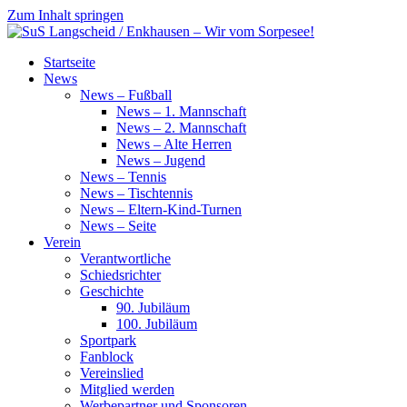
Zum Inhalt springen
SuS
Startseite
Langscheid
News
/
News – Fußball
Enkhausen
News – 1. Mannschaft
–
News – 2. Mannschaft
Wir
News – Alte Herren
vom
News – Jugend
Sorpesee!
News – Tennis
News – Tischtennis
News – Eltern-Kind-Turnen
News – Seite
Verein
Verantwortliche
Schiedsrichter
Geschichte
90. Jubiläum
100. Jubiläum
Sportpark
Fanblock
Vereinslied
Mitglied werden
Werbepartner und Sponsoren