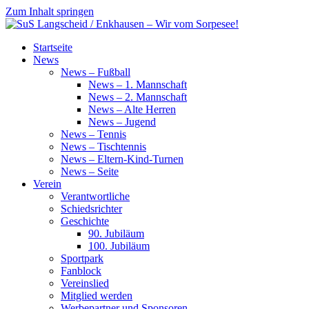
Zum Inhalt springen
SuS
Startseite
Langscheid
News
/
News – Fußball
Enkhausen
News – 1. Mannschaft
–
News – 2. Mannschaft
Wir
News – Alte Herren
vom
News – Jugend
Sorpesee!
News – Tennis
News – Tischtennis
News – Eltern-Kind-Turnen
News – Seite
Verein
Verantwortliche
Schiedsrichter
Geschichte
90. Jubiläum
100. Jubiläum
Sportpark
Fanblock
Vereinslied
Mitglied werden
Werbepartner und Sponsoren