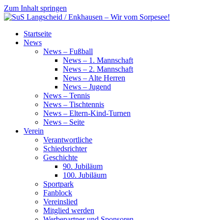
Zum Inhalt springen
SuS
Startseite
Langscheid
News
/
News – Fußball
Enkhausen
News – 1. Mannschaft
–
News – 2. Mannschaft
Wir
News – Alte Herren
vom
News – Jugend
Sorpesee!
News – Tennis
News – Tischtennis
News – Eltern-Kind-Turnen
News – Seite
Verein
Verantwortliche
Schiedsrichter
Geschichte
90. Jubiläum
100. Jubiläum
Sportpark
Fanblock
Vereinslied
Mitglied werden
Werbepartner und Sponsoren