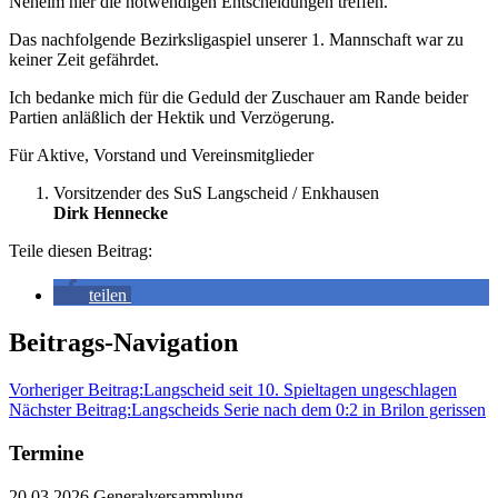
Neheim hier die notwendigen Entscheidungen treffen.
Das nachfolgende Bezirksligaspiel unserer 1. Mannschaft war zu
keiner Zeit gefährdet.
Ich bedanke mich für die Geduld der Zuschauer am Rande beider
Partien anläßlich der Hektik und Verzögerung.
Für Aktive, Vorstand und Vereinsmitglieder
Vorsitzender des SuS Langscheid / Enkhausen
Dirk Hennecke
Teile diesen Beitrag:
teilen
Beitrags-Navigation
Vorheriger Beitrag:
Langscheid seit 10. Spieltagen ungeschlagen
Nächster Beitrag:
Langscheids Serie nach dem 0:2 in Brilon gerissen
Termine
20.03.2026 Generalversammlung